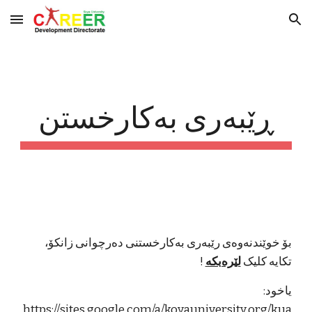
Skip to main content
Skip to navigation
ڕێبەری بەکارخستن
بۆ خوێندنەوەی رێبەری بەکارخستنی دەرچوانی زانکۆ، 
تکایە کلیک 
لێرەبکە
 ! 
یاخود: 
https://sites.google.com/a/koyauniversity.org/kua